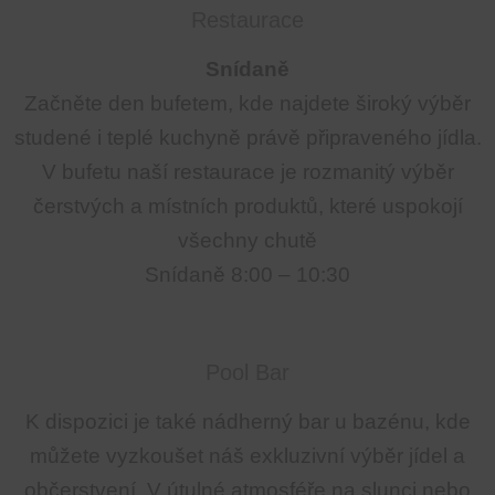
Restaurace
Snídaně
Začněte den bufetem, kde najdete široký výběr
studené i teplé kuchyně právě připraveného jídla.
V bufetu naší restaurace je rozmanitý výběr
čerstvých a místních produktů, které uspokojí
všechny chutě
Snídaně 8:00 – 10:30
Pool Bar
K dispozici je také nádherný bar u bazénu, kde
můžete vyzkoušet náš exkluzivní výběr jídel a
občerstvení. V útulné atmosféře na slunci nebo