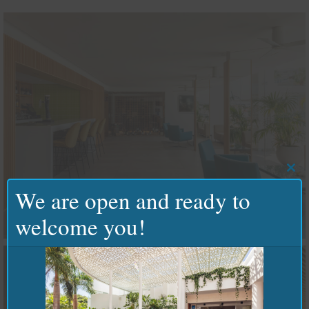
Clo
this
We are open and ready to
mod
welcome you!