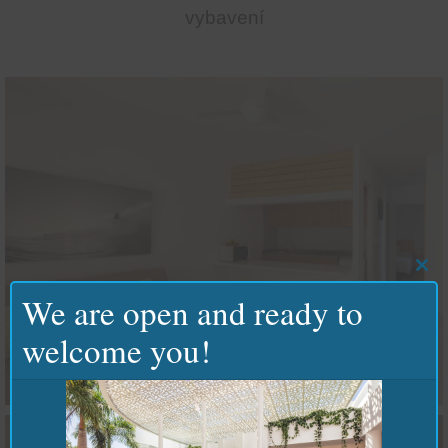
vybavení
Clo
this
We are open and ready to
mod
welcome you!