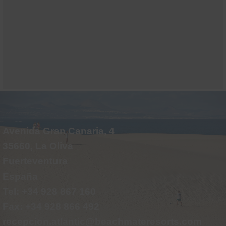
Avenida Gran Canaria, 4
35660, La Oliva
Fuerteventura
España
Tel: +34 928 867 160
Fax: +34 928 866 492
recepcion.atlantic@beachmateresorts.com